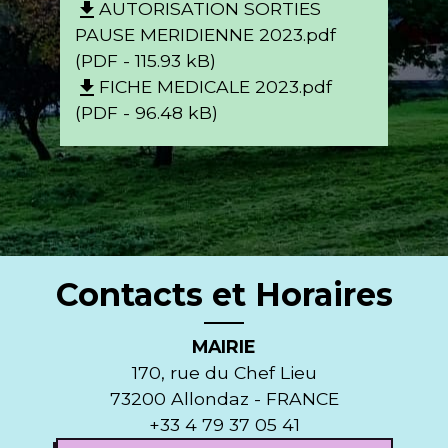
AUTORISATION SORTIES
file_download
PAUSE MERIDIENNE 2023.pdf
(PDF - 115.93 kB)
FICHE MEDICALE 2023.pdf
file_download
(PDF - 96.48 kB)
Contacts et Horaires
MAIRIE
170, rue du Chef Lieu
73200 Allondaz - FRANCE
+33 4 79 37 05 41