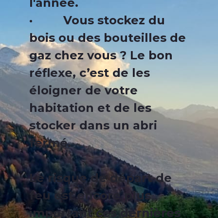
l'année.
· Vous stockez du
bois ou des bouteilles de
gaz chez vous ? Le bon
réflexe, c’est de les
éloigner de votre
habitation et de les
stocker dans un abri
fermé.
Le risque de départ de
feu est encore plus
important ces dernières