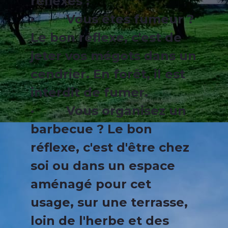
réflexes :
· Vous êtes fumeur ?
Le bon réflexe, c'est de
jeter vos mégots dans un
cendrier. En forêt, il est
interdit de fumer.
· Vous organisez un
barbecue ? Le bon
réflexe, c'est d'être chez
soi ou dans un espace
aménagé pour cet
usage, sur une terrasse,
loin de l'herbe et des