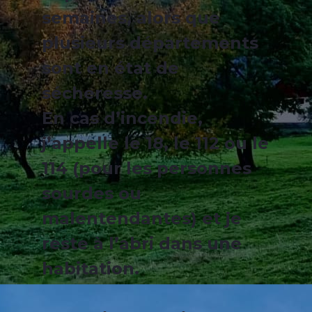
semaines, alors que
plusieurs départements
sont en état de
sécheresse.
En cas d’incendie,
j’appelle le 18, le 112 ou le
114 (pour les personnes
sourdes ou
malentendantes) et je
reste à l’abri dans une
habitation.